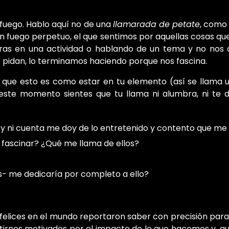
 fuego. Hablo aquí no de una
llamarada de petate
, como 
n fuego perpetuo, el que sentimos por aquellas cosas qu
as en una actividad o hablando de un tema y no nos
o pidan, lo terminamos haciendo porque nos fascina.
 que esto es como estar en tu elemento (así se llama u
 este momento sientes que tu llama ni alumbra, ni te da
 ni cuenta me doy de lo entretenido y contento que me 
fascinar? ¿Qué me llama de ellos?
es- me dedicaría por completo a ello?
felices en el mundo reportaron saber con precisión para
sentirnos motivados por el impacto de lo que hacemos y, q