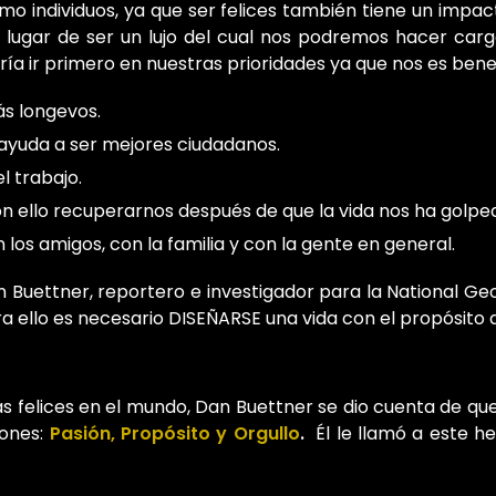
mo individuos, ya que ser felices también tiene un impac
n lugar de ser un lujo del cual nos podremos hacer ca
ería ir primero en nuestras prioridades ya que nos es be
ás longevos.
 ayuda a ser mejores ciudadanos.
 trabajo.
on ello recuperarnos después de que la vida nos ha golpe
os amigos, con la familia y con la gente en general.
Dan Buettner, reportero e investigador para la National Ge
a ello es necesario DISEÑARSE una vida con el propósito d
ás felices en el mundo, Dan Buettner se dio cuenta de q
iones:
Pasión, Propósito y Orgullo
.
Él le llamó a este h