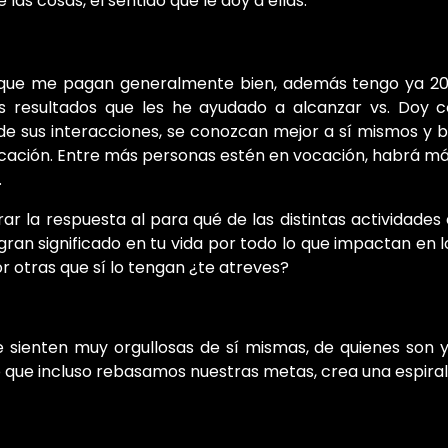
las cosas, el sentido que le doy a ellas.
que me pagan generalmente bien, además tengo ya 20 
os resultados que les he ayudado a alcanzar vs. Doy 
 de sus interacciones, se conozcan mejor a sí mismos y
cación. Entre más personas estén en vocación, habrá má
.
ar la respuesta al para qué de las distintas actividades
ran significado en tu vida por todo lo que impactan en l
r otras que sí lo tengan ¿te atreves?
se sienten muy orgullosas de sí mismas, de quienes son y
o que incluso rebasamos nuestras metas, crea una espir